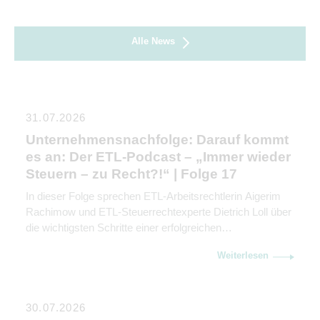
Alle News
31.07.2026
Unternehmensnachfolge: Darauf kommt
es an: Der ETL-Podcast – „Immer wieder
Steuern – zu Recht?!“ | Folge 17
In dieser Folge sprechen ETL-Arbeitsrechtlerin Aigerim
Rachimow und ETL-Steuerrechtexperte Dietrich Loll über
die wichtigsten Schritte einer erfolgreichen
Unternehmensnachfolge. Sie erklären, warum
Weiterlesen
Kommunikation genauso wichtig ist wie rechtliche und
steuerliche Gestaltung.
30.07.2026