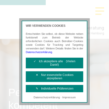
WIR VERWENDEN COOKIES
Unternehmensberatung
in Hamburg
Entscheiden Sie selbst, ob diese Website neben
funktionell zum Betrieb der Website
erforderlichen Cookies auch Betreiber-Cookies
sowie Cookies für Tracking und Targeting
verwenden darf. Weitere Details finden Sie in der
Datenschutzerklärung
.
✓ Ich akzeptiere alle (Vielen
Dank!)
✕ Nur essenzielle Cookies
akzeptieren
Persönlich,
✎ Individuelle Präferenzen
·
Datenschutzerklärung
Impressum
Notwendige Cookies
kompetent
Diese Cookies sind erforderlich, um die
grundlegende Funktionalität der Website